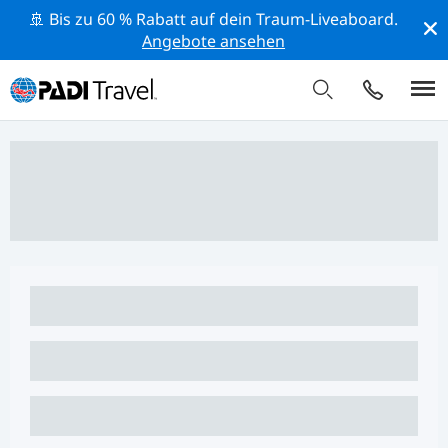
🚢 Bis zu 60 % Rabatt auf dein Traum-Liveaboard.
Angebote ansehen