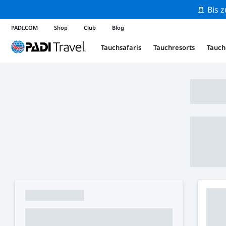
🚢 Bis 
PADI.COM
Shop
Club
Blog
Tauchsafaris
Tauchresorts
Tauch