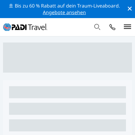
🚢 Bis zu 60 % Rabatt auf dein Traum-Liveaboard.
Angebote ansehen