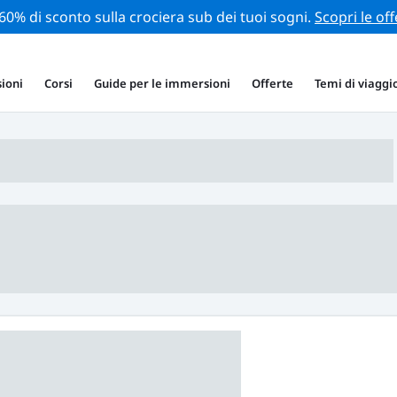
 60% di sconto sulla crociera sub dei tuoi sogni.
Scopri le off
ioni
Corsi
Guide per le immersioni
Offerte
Temi di viaggi