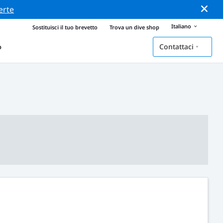
erte
Italiano
Sostituisci il tuo brevetto
Trova un dive shop
Contattaci
o