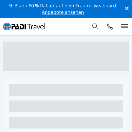
🚢 Bis zu 60 % Rabatt auf dein Traum-Liveaboard.
Angebote ansehen