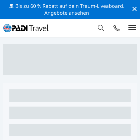
🚢 Bis zu 60 % Rabatt auf dein Traum-Liveaboard.
Angebote ansehen