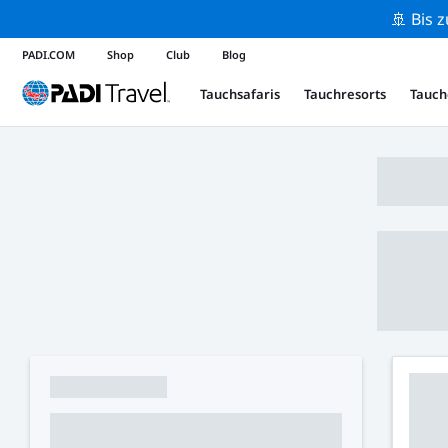
🚢 Bis 
PADI.COM
Shop
Club
Blog
Tauchsafaris
Tauchresorts
Tauch