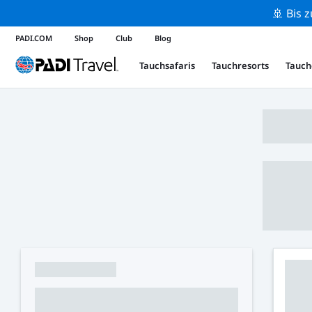
🚢 Bis 
PADI.COM
Shop
Club
Blog
Tauchsafaris
Tauchresorts
Tauch