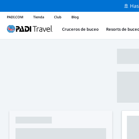
🚢 Has
PADI.COM
Tienda
Club
Blog
Cruceros de buceo
Resorts de buce