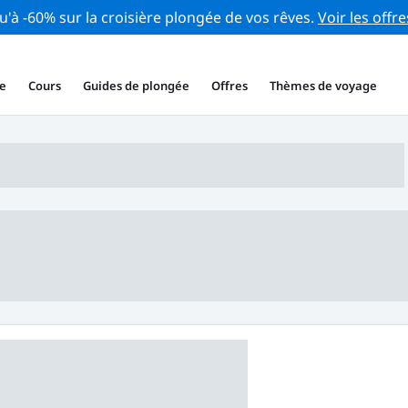
u'à -60% sur la croisière plongée de vos rêves.
Voir les offre
e
Cours
Guides de plongée
Offres
Thèmes de voyage