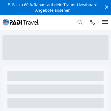
🚢 Bis zu 60 % Rabatt auf dein Traum-Liveaboard.
Angebote ansehen