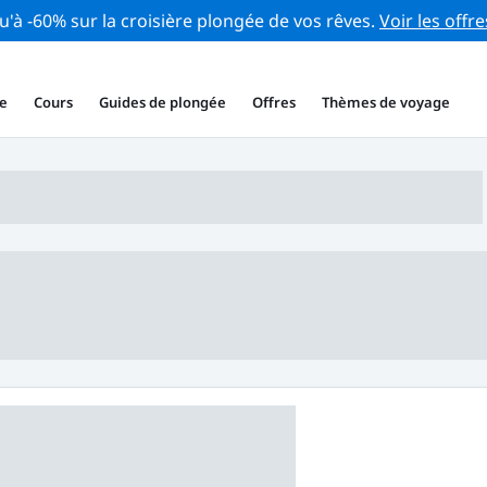
u'à -60% sur la croisière plongée de vos rêves.
Voir les offre
e
Cours
Guides de plongée
Offres
Thèmes de voyage