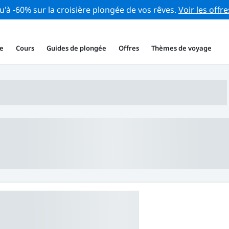
u'à -60% sur la croisière plongée de vos rêves.
Voir les offre
e
Cours
Guides de plongée
Offres
Thèmes de voyage