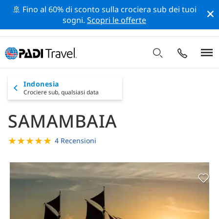
🚢 Fino al 60% di sconto sulla crociera sub dei tuoi
sogni.
Scopri le offerte
Indonesia
Crociere sub,
qualsiasi data
SAMAMBAIA
★
★
★
★
★
4 Recensioni