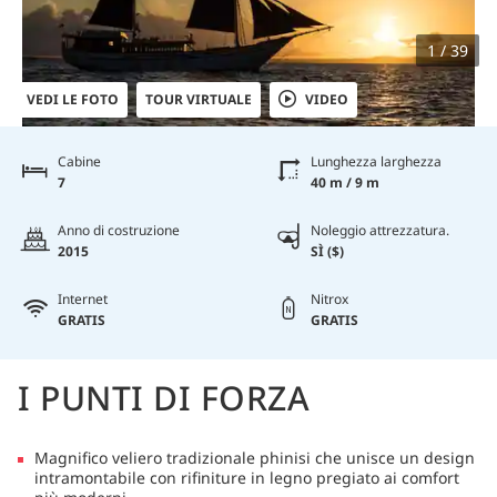
1 / 39
VEDI LE FOTO
TOUR VIRTUALE
VIDEO
Cabine
Lunghezza larghezza
7
40 m / 9 m
Anno di costruzione
Noleggio attrezzatura.
2015
SÌ ($)
Internet
Nitrox
GRATIS
GRATIS
I PUNTI DI FORZA
Magnifico veliero tradizionale phinisi che unisce un design
intramontabile con rifiniture in legno pregiato ai comfort