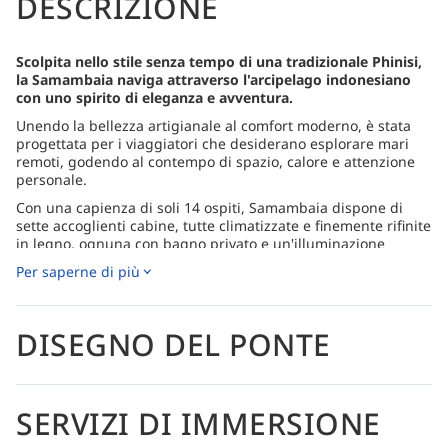
DESCRIZIONE
Scolpita nello stile senza tempo di una tradizionale Phinisi,
la Samambaia naviga attraverso l'arcipelago indonesiano
con uno spirito di eleganza e avventura.
Unendo la bellezza artigianale al comfort moderno, è stata
progettata per i viaggiatori che desiderano esplorare mari
remoti, godendo al contempo di spazio, calore e attenzione
personale.
Con una capienza di soli 14 ospiti, Samambaia dispone di
sette accoglienti cabine, tutte climatizzate e finemente rifinite
in legno, ognuna con bagno privato e un'illuminazione
naturale e soffusa che crea un'atmosfera rilassante. La
Per saperne di più
cabina armatoriale sul ponte principale si apre direttamente
sulla brezza marina, offrendo ampie viste panoramiche sulle
isole che si susseguono e sul mare aperto.
DISEGNO DEL PONTE
La vita a bordo scorre naturalmente tra scoperta e riposo.
Dopo una giornata di immersioni, gli ospiti possono riunirsi
nella sala da pranzo all'aperto per condividere storie, o
rilassarsi sul ponte sole, dove morbidi lettini invitano alla
SERVIZI DI IMMERSIONE
conversazione e a momenti di tranquillità sotto le stelle.
L'equipaggio presta attenzione a ogni dettaglio, dal pane