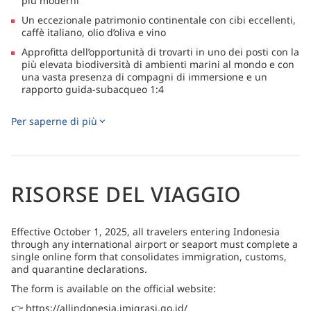
più moderni
Un eccezionale patrimonio continentale con cibi eccellenti,
caffè italiano, olio d’oliva e vino
Approfitta dell’opportunità di trovarti in uno dei posti con la
più elevata biodiversità di ambienti marini al mondo e con
una vasta presenza di compagni di immersione e un
rapporto guida-subacqueo 1:4
Se ami diversi tipi di immersione, Samambaia fa proprio al
Per saperne di più
tuo caso, con le sue profonde fosse oceaniche e vulcani
sommersi, pareti a strapiombo e relitti
Conosci da vicino i famosi draghi di Komodo quando
prenoti il tuo viaggio a Komodo
Sei un appassionato di fotografia? Il direttore di crociera è
RISORSE DEL VIAGGIO
un fotografo professionista e ti aiuterà a catturare gli scatti
più belli della infinita varietà di macro creature marine e
oltre 1000 specie di pesci
Effective October 1, 2025, all travelers entering Indonesia
through any international airport or seaport must complete a
single online form that consolidates immigration, customs,
and quarantine declarations.
The form is available on the official website:
👉 https://allindonesia.imigrasi.go.id/