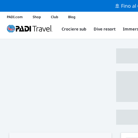
🚢 Fino al
PADI.com
Shop
Club
Blog
Crociere sub
Dive resort
Immers