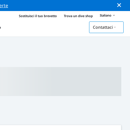
erte
Italiano
Sostituisci il tuo brevetto
Trova un dive shop
Contattaci
o