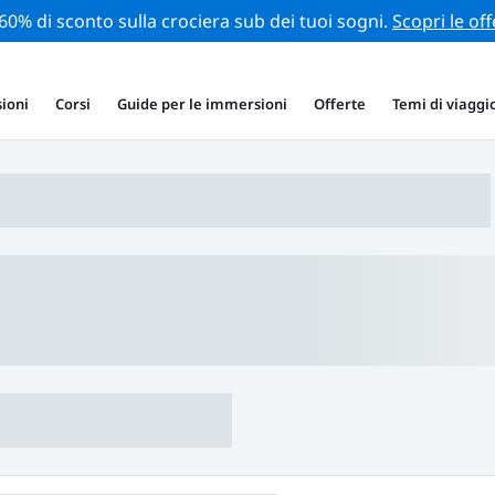
 60% di sconto sulla crociera sub dei tuoi sogni.
Scopri le off
ioni
Corsi
Guide per le immersioni
Offerte
Temi di viaggi