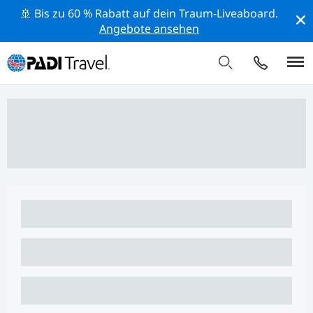
🚢 Bis zu 60 % Rabatt auf dein Traum-Liveaboard.
Angebote ansehen