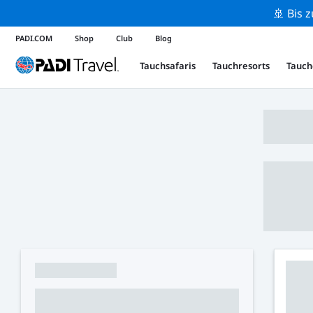
🚢 Bis 
PADI.COM
Shop
Club
Blog
Tauchsafaris
Tauchresorts
Tauch