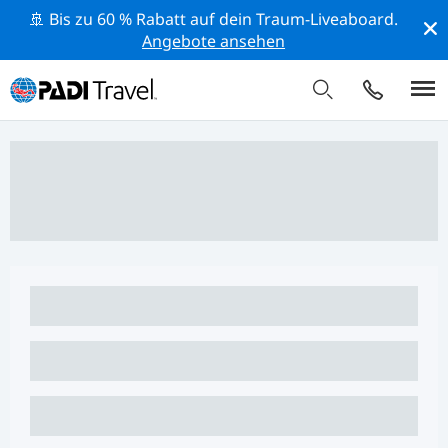
🚢 Bis zu 60 % Rabatt auf dein Traum-Liveaboard.
Angebote ansehen