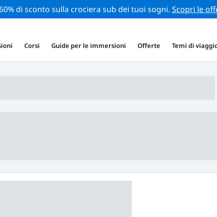
 60% di sconto sulla crociera sub dei tuoi sogni.
Scopri le off
ioni
Corsi
Guide per le immersioni
Offerte
Temi di viaggi