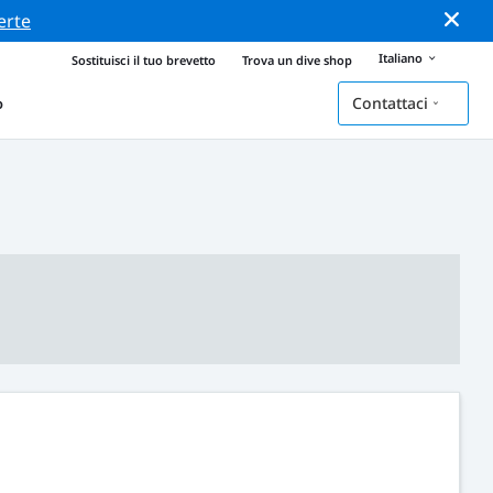
erte
Italiano
Sostituisci il tuo brevetto
Trova un dive shop
Contattaci
o