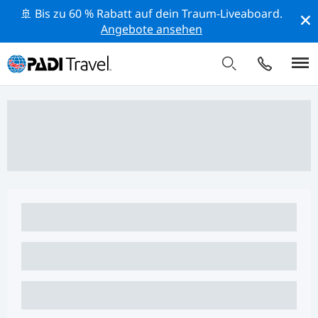
🚢 Bis zu 60 % Rabatt auf dein Traum-Liveaboard.
Angebote ansehen