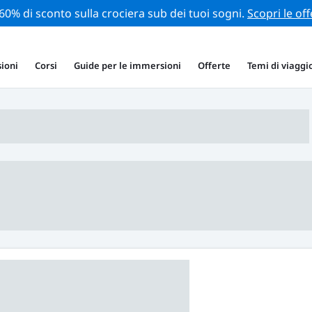
 60% di sconto sulla crociera sub dei tuoi sogni.
Scopri le off
ioni
Corsi
Guide per le immersioni
Offerte
Temi di viaggi