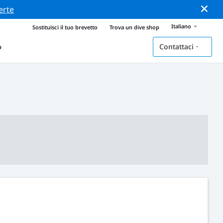
erte
Italiano
Sostituisci il tuo brevetto
Trova un dive shop
Contattaci
o