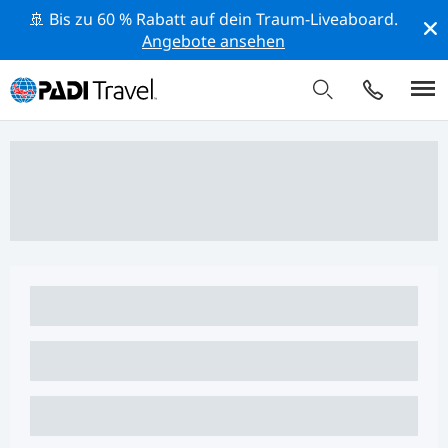
🚢 Bis zu 60 % Rabatt auf dein Traum-Liveaboard.
Angebote ansehen