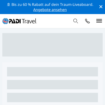
🚢 Bis zu 60 % Rabatt auf dein Traum-Liveaboard.
Angebote ansehen