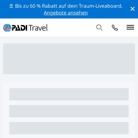
🚢 Bis zu 60 % Rabatt auf dein Traum-Liveaboard.
Angebote ansehen