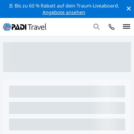
🚢 Bis zu 60 % Rabatt auf dein Traum-Liveaboard.
Angebote ansehen