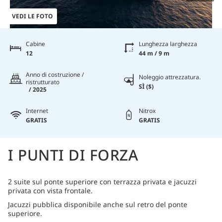
VEDI LE FOTO
Cabine
Lunghezza larghezza
12
44 m / 9 m
Anno di costruzione /
Noleggio attrezzatura.
ristrutturato
SÌ ($)
/ 2025
Internet
Nitrox
GRATIS
GRATIS
I PUNTI DI FORZA
2 suite sul ponte superiore con terrazza privata e jacuzzi
privata con vista frontale.
Jacuzzi pubblica disponibile anche sul retro del ponte
superiore.