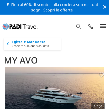
🚢 Fino al 60% di sconto sulla crociera sub dei tuoi
sogni.
Scopri le offerte
Egitto e Mar Rosso
Crociere sub,
qualsiasi data
MY AVO
1 / 51