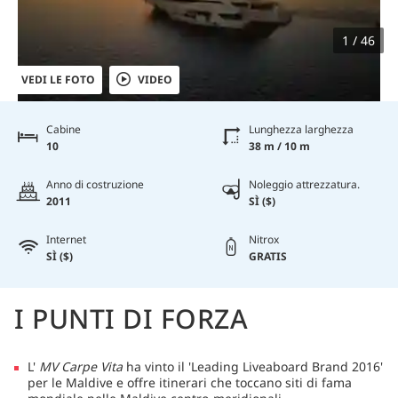
1 / 46
VEDI LE FOTO
VIDEO
Cabine
Lunghezza larghezza
10
38 m / 10 m
Anno di costruzione
Noleggio attrezzatura.
2011
SÌ ($)
Internet
Nitrox
SÌ ($)
GRATIS
I PUNTI DI FORZA
L'
MV Carpe Vita
ha vinto il 'Leading Liveaboard Brand 2016'
per le Maldive e offre itinerari che toccano siti di fama