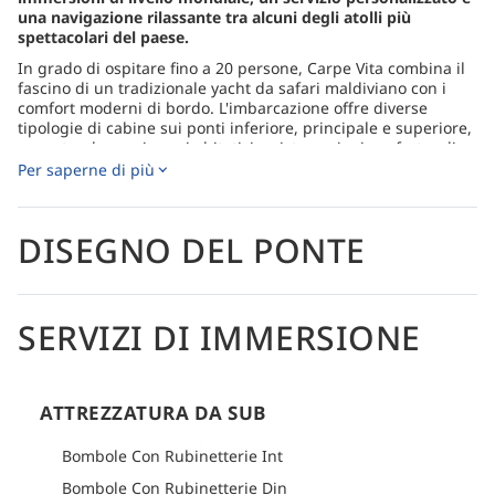
una navigazione rilassante tra alcuni degli atolli più
spettacolari del paese.
In grado di ospitare fino a 20 persone, Carpe Vita combina il
fascino di un tradizionale yacht da safari maldiviano con i
comfort moderni di bordo. L'imbarcazione offre diverse
tipologie di cabine sui ponti inferiore, principale e superiore,
garantendo ampi spazi abitativi e sistemazioni confortevoli
per coppie, amici e viaggiatori singoli.
Per saperne di più
Gli ospiti possono rilassarsi nella lounge interna, gustare i
pasti nelle aree pranzo interne ed esterne, oppure
distendersi sull'ampio ponte prendisole ammirando lo
DISEGNO DEL PONTE
splendido panorama dell'Oceano Indiano tra un'immersione
e l'altra.
Tutte le cabine sono dotate di aria condizionata regolabile
SERVIZI DI IMMERSIONE
autonomamente, Wi-Fi Starlink, TV, cassaforte, giubbotti di
salvataggio, prese di corrente internazionali (220V) e bagno
privato con WC, doccia con acqua calda, asciugacapelli e due
tipi di asciugamani.
ATTREZZATURA DA SUB
Le immersioni vengono effettuate da un dhoni dedicato, che
offre ampio spazio per prepararsi e contribuisce a mantenere
Bombole Con Rubinetterie Int
l'imbarcazione principale tranquilla e confortevole durante
tutto il viaggio. I subacquei certificati Nitrox possono
Bombole Con Rubinetterie Din