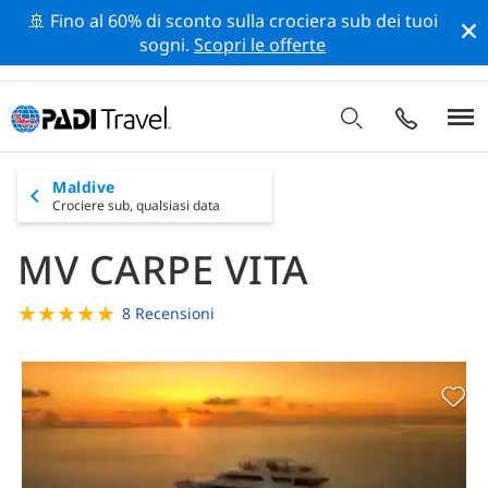
🚢 Fino al 60% di sconto sulla crociera sub dei tuoi
sogni.
Scopri le offerte
Maldive
Crociere sub,
qualsiasi data
MV CARPE VITA
★
★
★
★
★
8 Recensioni