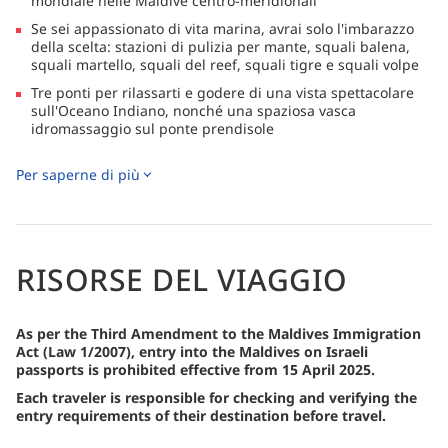
mondiale nelle Maldive centro-meridionali
Se sei appassionato di vita marina, avrai solo l'imbarazzo
della scelta: stazioni di pulizia per mante, squali balena,
squali martello, squali del reef, squali tigre e squali volpe
Tre ponti per rilassarti e godere di una vista spettacolare
sull'Oceano Indiano, nonché una spaziosa vasca
idromassaggio sul ponte prendisole
Le cabine in stile hotel e un servizio eccellente assicurano
Per saperne di più
che la tua esperienza in mare sia piacevole, con tutti i
comfort moderni a bordo per aiutarti a immergerti e a
rilassarti con stile
Immergiti da un grande dhoni, dotato di una comoda
piattaforma per tuffarti in acqua e un bel ponte superiore
RISORSE DEL VIAGGIO
per goderti la vista
As per the Third Amendment to the Maldives Immigration
Act (Law 1/2007), entry into the Maldives on Israeli
passports is prohibited effective from 15 April 2025.
Each traveler is responsible for checking and verifying the
entry requirements of their destination before travel.