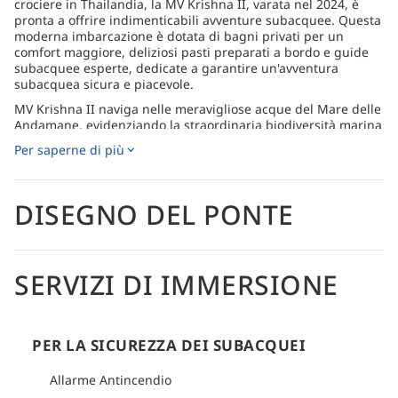
crociere in Thailandia, la MV Krishna II, varata nel 2024, è
pronta a offrire indimenticabili avventure subacquee. Questa
moderna imbarcazione è dotata di bagni privati per un
comfort maggiore, deliziosi pasti preparati a bordo e guide
subacquee esperte, dedicate a garantire un'avventura
subacquea sicura e piacevole.
MV Krishna II naviga nelle meravigliose acque del Mare delle
Andamane, evidenziando la straordinaria biodiversità marina
della regione. Esplora una varietà di siti di immersione del
Per saperne di più
nord, tra cui Koh Bon, Koh Tachai, Richelieu Rock, le isole
Surin e le isole Similan, nonché località del sud dove i
subacquei possono scoprire le splendide acque intorno a Koh
Lipe e Koh Phi Phi.
DISEGNO DEL PONTE
Con un forte impegno per la sicurezza, il comfort e un
servizio eccezionale, MV Krishna II assicura un'esperienza di
immersione memorabile per tutti gli ospiti. Questa
SERVIZI DI IMMERSIONE
imbarcazione è dedicata a creare ricordi duraturi in una delle
destinazioni di immersione più belle del mondo.
Come arrivare
Per informazioni dettagliate su come arrivare, consultare la
PER LA SICUREZZA DEI SUBACQUEI
sezione logistica di ogni itinerario.
Allarme Antincendio