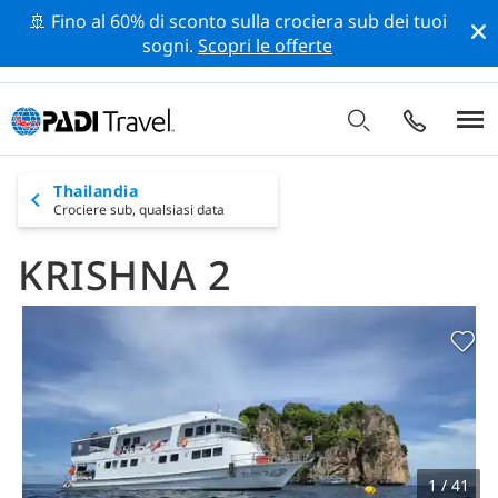
🚢 Fino al 60% di sconto sulla crociera sub dei tuoi
sogni.
Scopri le offerte
Thailandia
Crociere sub,
qualsiasi data
KRISHNA 2
1 / 41