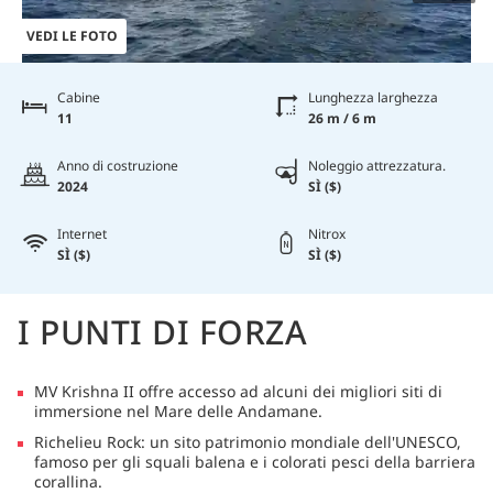
VEDI LE FOTO
Cabine
Lunghezza larghezza
11
26 m / 6 m
Anno di costruzione
Noleggio attrezzatura.
2024
SÌ ($)
Internet
Nitrox
SÌ ($)
SÌ ($)
I PUNTI DI FORZA
MV Krishna II offre accesso ad alcuni dei migliori siti di
immersione nel Mare delle Andamane.
Richelieu Rock: un sito patrimonio mondiale dell'UNESCO,
famoso per gli squali balena e i colorati pesci della barriera
corallina.