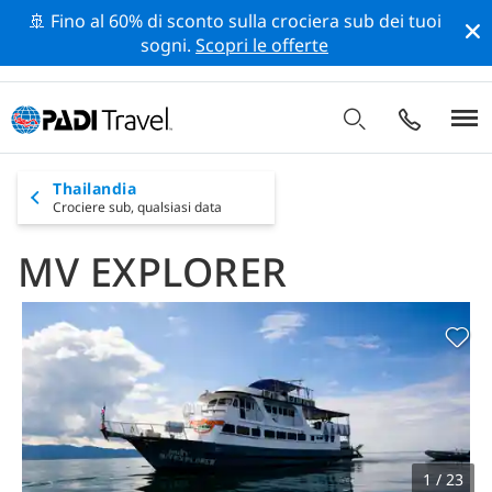
🚢 Fino al 60% di sconto sulla crociera sub dei tuoi
sogni.
Scopri le offerte
Thailandia
Crociere sub,
qualsiasi data
MV EXPLORER
1 / 23