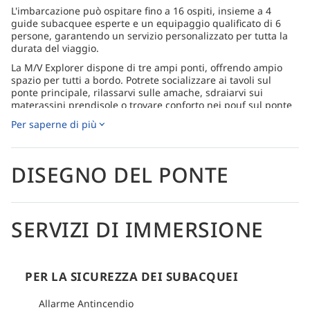
L'imbarcazione può ospitare fino a 16 ospiti, insieme a 4
guide subacquee esperte e un equipaggio qualificato di 6
persone, garantendo un servizio personalizzato per tutta la
durata del viaggio.
La M/V Explorer dispone di tre ampi ponti, offrendo ampio
spazio per tutti a bordo. Potrete socializzare ai tavoli sul
ponte principale, rilassarvi sulle amache, sdraiarvi sui
materassini prendisole o trovare conforto nei pouf sul ponte
superiore. Le cabine climatizzate offrono un rifugio tranquillo
Per saperne di più
quando avete bisogno di una pausa.
La sicurezza è una priorità assoluta e la M/V Explorer è dotata
di tutte le attrezzature di sicurezza necessarie, tra cui zattere
DISEGNO DEL PONTE
di salvataggio, GPS, radio VHF, rilevatori di fumo, estintori,
ossigeno al 100%, kit di pronto soccorso, giubbotti di
salvataggio e un gommone. Il vostro benessere è garantito
per tutta la durata del viaggio.
SERVIZI DI IMMERSIONE
Lo chef di bordo prepara deliziosi piatti utilizzando
ingredienti freschi. Inoltre, potrete concedervi snack
energizzanti e frutta tropicale per ricaricarvi durante le
vostre avventure subacquee.
PER LA SICUREZZA DEI SUBACQUEI
Le nostre guide subacquee esperte sono appassionate
dell'oceano e condivideranno fatti interessanti durante ogni
Allarme Antincendio