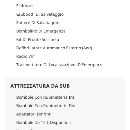
briefing di immersione, migliorando la vostra esplorazione
Estintore
subacquea e l'apprezzamento della vita marina.
Giubbotti Di Salvataggio
Parti per un viaggio indimenticabile a bordo della M/V
Explorer, dove creerai ricordi indelebili esplorando rinomati
Zattere Di Salvataggio
siti di immersione.
Bombolino Di Emergenza
Come arrivare
Kit Di Pronto Soccorso
Per informazioni dettagliate su come arrivare, consultare la
sezione logistica di ogni itinerario.
Defibrillatore Automatico Esterno (Aed)
Radio Vhf
Trasmettitore Di Localizzazione D'Emergenza
ATTREZZATURA DA SUB
Bombole Con Rubinetterie Int
Bombole Con Rubinetterie Din
Adattatori Din/Int
Bombole Da 15 L Disponibili