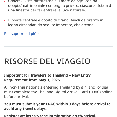
Godetevi viste pittoresche sul mare da ogni cabina
doppia/matrimoniale con bagno privato, ciascuna dotata di
una finestra per far entrare la luce naturale.
Il ponte centrale è dotato di grandi tavoli da pranzo in
legno circondati da sedute imbottite, che creano
un'atmosfera vivace e socievole. Gli ospiti sono incoraggiati
Per saperne di più
a socializzare e interagire con gli altri subacquei durante i
pasti.
Sul ponte superiore, c'è un'area coperta con morbidi
materassi, accoglienti pouf e amache rilassanti.
RISORSE DEL VIAGGIO
Gusta deliziosi pasti in stile thailandese con una varietà di
ricette preferite, tra cui saporiti curry, zuppe di cocco,
verdure fresche e pesce fritto intero per deliziare ogni
Important for Travelers to Thailand – New Entry
palato.
Requirement from May 1, 2025
All non-Thai nationals entering Thailand by air, land, or sea
must complete the Thailand Digital Arrival Card (TDAC) online
before arrival.
You must submit your TDAC within 3 days before arrival to
avoid any travel delays.
Register at: https://tdac.immigration.go.th/arrival-