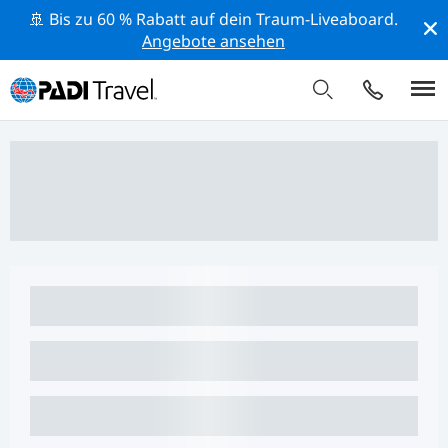
🚢 Bis zu 60 % Rabatt auf dein Traum-Liveaboard.
Angebote ansehen