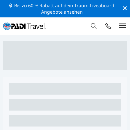
🚢 Bis zu 60 % Rabatt auf dein Traum-Liveaboard.
Angebote ansehen