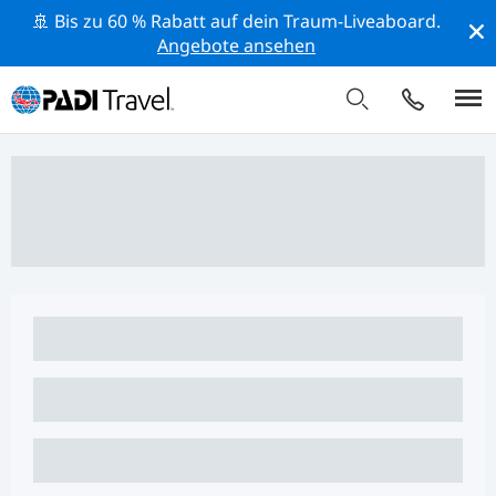
🚢 Bis zu 60 % Rabatt auf dein Traum-Liveaboard.
Angebote ansehen