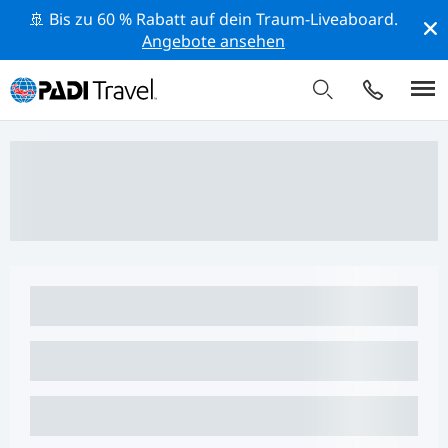
🚢 Bis zu 60 % Rabatt auf dein Traum-Liveaboard.
Angebote ansehen