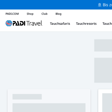
🚢 Bis 
PADI.COM
Shop
Club
Blog
Tauchsafaris
Tauchresorts
Tauch