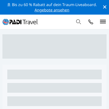
🚢 Bis zu 60 % Rabatt auf dein Traum-Liveaboard.
Angebote ansehen