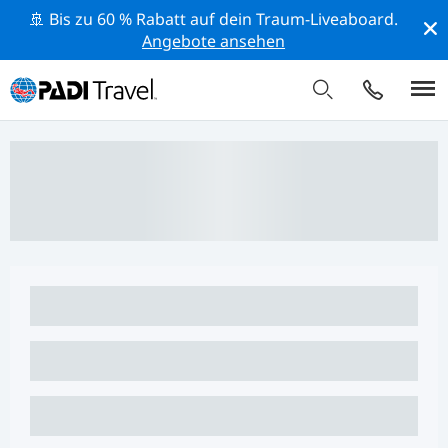
🚢 Bis zu 60 % Rabatt auf dein Traum-Liveaboard.
Angebote ansehen