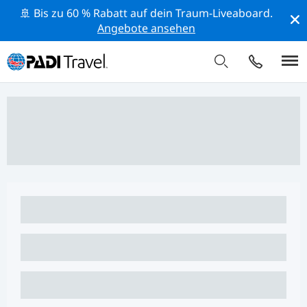
🚢 Bis zu 60 % Rabatt auf dein Traum-Liveaboard.
Angebote ansehen