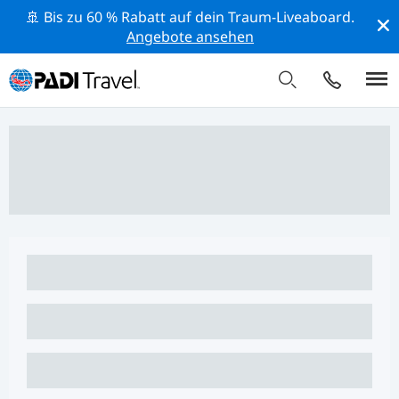
🚢 Bis zu 60 % Rabatt auf dein Traum-Liveaboard.
Angebote ansehen