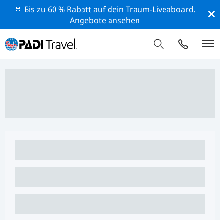
🚢 Bis zu 60 % Rabatt auf dein Traum-Liveaboard.
Angebote ansehen