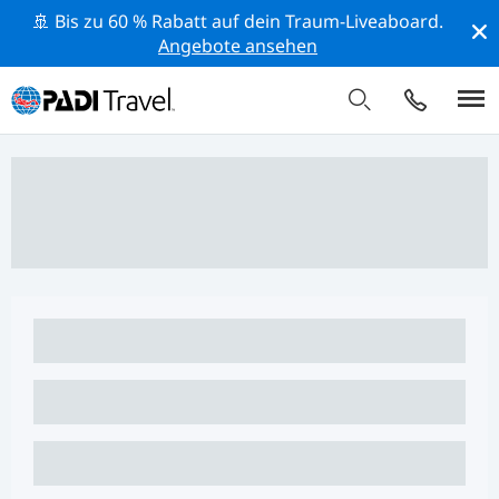
🚢 Bis zu 60 % Rabatt auf dein Traum-Liveaboard.
Angebote ansehen