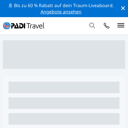
🚢 Bis zu 60 % Rabatt auf dein Traum-Liveaboard.
Angebote ansehen