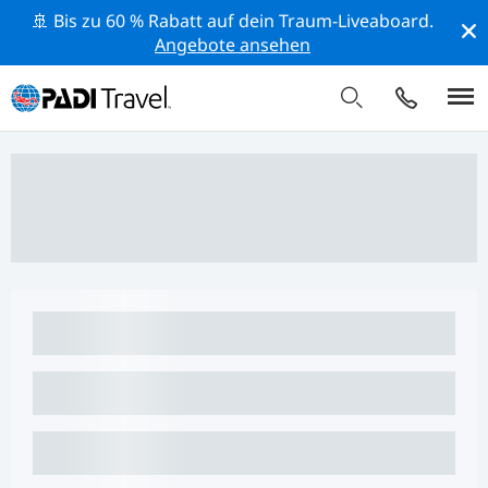
🚢 Bis zu 60 % Rabatt auf dein Traum-Liveaboard.
Angebote ansehen