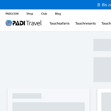
🚢 Bis 
PADI.COM
Shop
Club
Blog
Tauchsafaris
Tauchresorts
Tauch