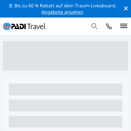
🚢 Bis zu 60 % Rabatt auf dein Traum-Liveaboard.
Angebote ansehen