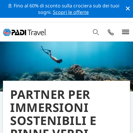
🚢 Fino al 60% di sconto sulla crociera sub dei tuoi
sogni.
Scopri le offerte
PARTNER PER
IMMERSIONI
SOSTENIBILI E