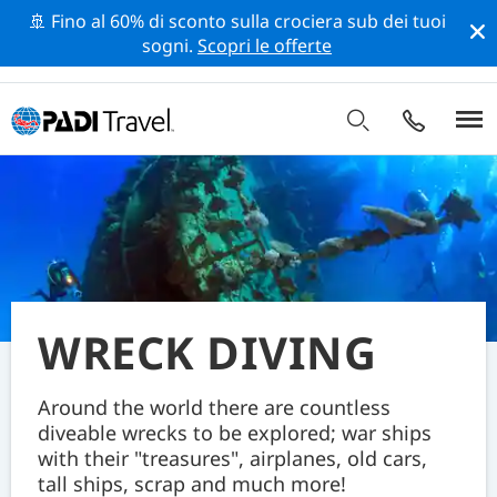
🚢 Fino al 60% di sconto sulla crociera sub dei tuoi
sogni.
Scopri le offerte
WRECK DIVING
Around the world there are countless
diveable wrecks to be explored; war ships
with their "treasures", airplanes, old cars,
tall ships, scrap and much more!