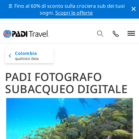
🚢 Fino al 60% di sconto sulla crociera sub dei tuoi
sogni.
Scopri le offerte
Colombia
qualsiasi data
PADI FOTOGRAFO
SUBACQUEO DIGITALE