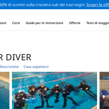
 60% di sconto sulla crociera sub dei tuoi sogni.
Scopri le off
ioni
Corsi
Guide per le immersioni
Offerte
Temi di viaggi
R DIVER
Descrizione
Cosa aspettarsi