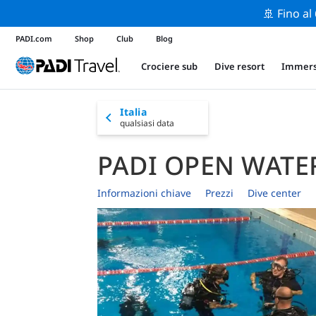
🚢 Fino al
PADI.com
Shop
Club
Blog
Crociere sub
Dive resort
Immers
Italia
qualsiasi data
PADI OPEN WATE
Informazioni chiave
Prezzi
Dive center