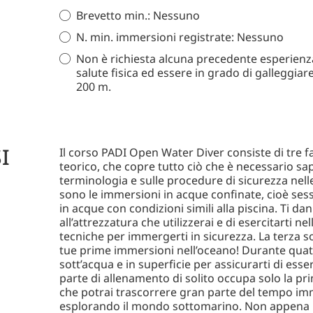
Brevetto min.: Nessuno
N. min. immersioni registrate: Nessuno
Non è richiesta alcuna precedente esperien
salute fisica ed essere in grado di galleggia
200 m.
I
Il corso PADI Open Water Diver consiste di tre fa
teorico, che copre tutto ciò che è necessario sap
terminologia e sulle procedure di sicurezza ne
sono le immersioni in acque confinate, cioè sess
in acque con condizioni simili alla piscina. Ti da
all’attrezzatura che utilizzerai e di esercitarti ne
tecniche per immergerti in sicurezza. La terza so
tue prime immersioni nell’oceano! Durante quattr
sott’acqua e in superficie per assicurarti di es
parte di allenamento di solito occupa solo la pri
che potrai trascorrere gran parte del tempo imm
esplorando il mondo sottomarino. Non appena l’