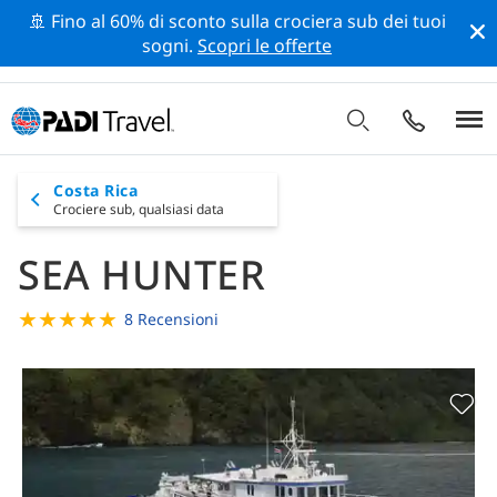
🚢 Fino al 60% di sconto sulla crociera sub dei tuoi
sogni.
Scopri le offerte
Costa Rica
Crociere sub,
qualsiasi data
SEA HUNTER
★
★
★
★
★
8 Recensioni