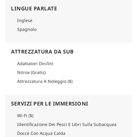
polpi.
LINGUE PARLATE
Come arrivare
Per informazioni dettagliate su come arrivare, consultare la
Inglese
sezione logistica di ogni itinerario.
Spagnolo
ATTREZZATURA DA SUB
Adattatori Din/Int
Nitrox (Gratis)
Attrezzatura A Noleggio ($)
SERVIZI PER LE IMMERSIONI
Wi-Fi ($)
Identificazione Dei Pesci E Libri Sulla Subacquea
Docce Con Acqua Calda