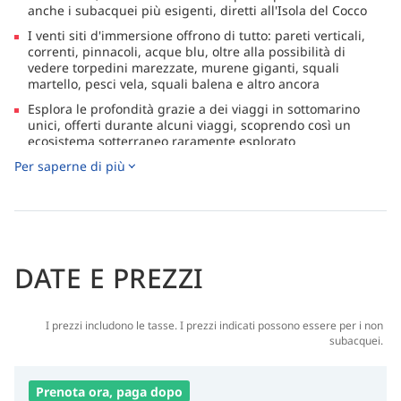
anche i subacquei più esigenti, diretti all'Isola del Cocco
I venti siti d'immersione offrono di tutto: pareti verticali,
correnti, pinnacoli, acque blu, oltre alla possibilità di
vedere torpedini marezzate, murene giganti, squali
martello, pesci vela, squali balena e altro ancora
Esplora le profondità grazie a dei viaggi in sottomarino
unici, offerti durante alcuni viaggi, scoprendo così un
ecosistema sotterraneo raramente esplorato
Per saperne di più
I vari tipi di escursioni a terra ti offrono molte opzioni per
l'esplorazione post-immersione, tra cui l'esperienza in
giungle umide e il nuotare in fiumi naturali.
Gli stabilizzatori a Zero Speed garantiscono una
navigazione uniforme, con due tender in fibra di vetro
molto resistenti e un gonfiabile con fondo rigido per un
DATE E PREZZI
facile accesso a tutti i migliori punti d'immersione
I prezzi includono le tasse. I prezzi indicati possono essere per i non
subacquei.
Prenota ora, paga dopo