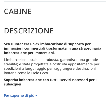
CABINE
DESCRIZIONE
Sea Hunter era un'ex imbarcazione di supporto per
immersioni commerciali trasformata in una straordinaria
imbarcazione per immersioni.
L'imbarcazione, stabile e robusta, garantisce una grande
stabilità; è stata progettata e costruita appositamente per
spedizioni a lungo raggio per raggiungere destinazioni
lontane come le Isole Coco.
Superba imbarcazione con tutti i servizi necessari per i
subacquei
Con i suoi 36 metri di lunghezza, questa imbarcazione offre
spedizioni in alcuni dei pelagici più ricchi del mondo.
Per saperne di più
Sea Hunter può ospitare fino a 20 ospiti in 10 accoglienti
cabine; ogni cabina è dotata di bagno privato, armadietti,