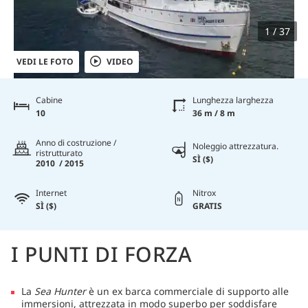
1 / 37
VEDI LE FOTO
VIDEO
Cabine
Lunghezza larghezza
10
36 m / 8 m
Anno di costruzione /
Noleggio attrezzatura.
ristrutturato
SÌ ($)
2010 / 2015
Internet
Nitrox
SÌ ($)
GRATIS
I PUNTI DI FORZA
La
Sea Hunter
è un ex barca commerciale di supporto alle
immersioni, attrezzata in modo superbo per soddisfare