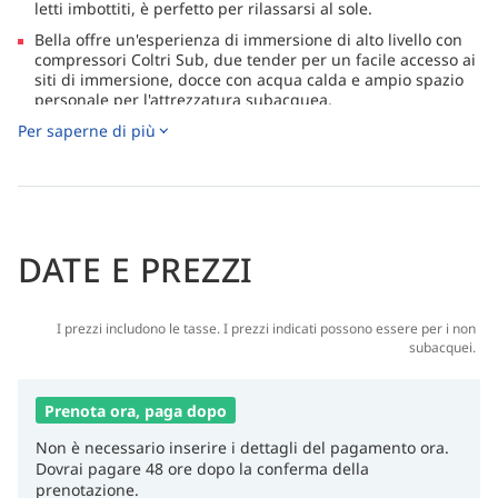
letti imbottiti, è perfetto per rilassarsi al sole.
Bella offre un'esperienza di immersione di alto livello con
compressori Coltri Sub, due tender per un facile accesso ai
siti di immersione, docce con acqua calda e ampio spazio
personale per l'attrezzatura subacquea.
Per saperne di più
La sicurezza è una priorità a bordo di Bella, con
attrezzature di navigazione avanzate, zattere di
salvataggio, giubbotti di salvataggio, equipaggiamento
antincendio, telefono satellitare, razzi di emergenza e
rilevatori di fumo.
Il percorso Sinai Classic presenta le attrazioni principali del
DATE E PREZZI
Mar Rosso come lo Stretto di Tiran, Ras Mohamed e il
relitto del SS Thistlegorm, ideale per subacquei di tutti i
livelli.
I prezzi includono le tasse. I prezzi indicati possono essere per i non
✅ Certificato dalla CDWS (Camera di Immersione e Sport
subacquei.
Acquatici) egiziana e pienamente conforme agli standard
legali e di sicurezza.
Prenota ora, paga dopo
Non è necessario inserire i dettagli del pagamento ora.
Dovrai pagare 48 ore dopo la conferma della
prenotazione.