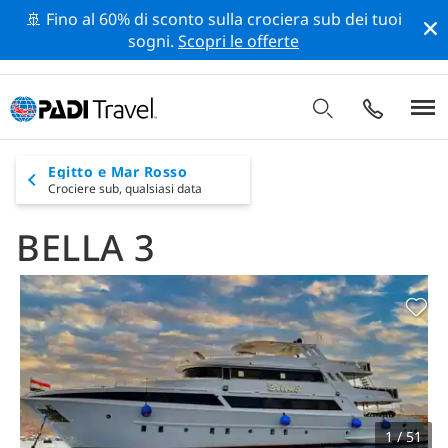
🚢 Fino al 60% di sconto sulla crociera sub dei tuoi
sogni.
Scopri le offerte
Egitto e Mar Rosso
Crociere sub,
qualsiasi data
BELLA 3
1 / 51