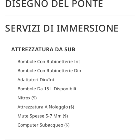
DISEGNO DEL PONTE
internazionale e locale, servito nell'ambito del trattamento di
pensione completa che include tutti i pasti, gli spuntini e le
bevande. L'accesso ai siti di immersione è facilitato da due
gommoni zodiac e il Nitrox è disponibile per i subacquei
SERVIZI DI IMMERSIONE
certificati.
Come arrivare
Per informazioni dettagliate su come arrivare, consultare la
ATTREZZATURA DA SUB
sezione logistica di ogni itinerario.
Bombole Con Rubinetterie Int
Bombole Con Rubinetterie Din
Adattatori Din/Int
Bombole Da 15 L Disponibili
Nitrox ($)
Attrezzatura A Noleggio ($)
Mute Spesse 5-7 Mm ($)
Computer Subacqueo ($)