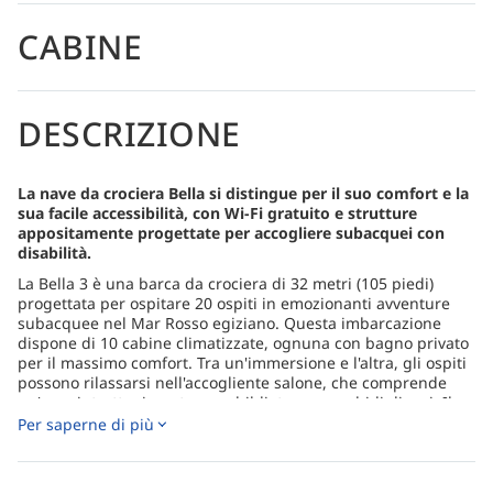
CABINE
DESCRIZIONE
La nave da crociera Bella si distingue per il suo comfort e la
sua facile accessibilità, con Wi-Fi gratuito e strutture
appositamente progettate per accogliere subacquei con
disabilità.
La Bella 3 è una barca da crociera di 32 metri (105 piedi)
progettata per ospitare 20 ospiti in emozionanti avventure
subacquee nel Mar Rosso egiziano. Questa imbarcazione
dispone di 10 cabine climatizzate, ognuna con bagno privato
per il massimo comfort. Tra un'immersione e l'altra, gli ospiti
possono rilassarsi nell'accogliente salone, che comprende
un'area intrattenimento, una biblioteca e morbidi divani. Il
ponte sole invita al relax con lettini imbottiti, mentre il ponte
Per saperne di più
immersioni è ben attrezzato con un tavolo per la macchina
fotografica e ampio spazio di stivaggio.
I pasti a bordo includono un delizioso mix di cucina